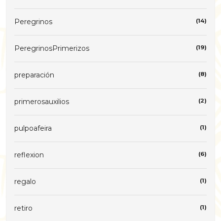
Peregrinos
(14)
PeregrinosPrimerizos
(19)
preparación
(8)
primerosauxilios
(2)
pulpoafeira
(1)
reflexion
(6)
regalo
(1)
retiro
(1)