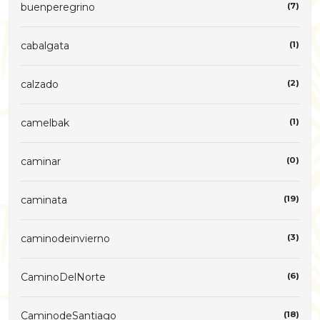
buenperegrino
(7)
cabalgata
(1)
calzado
(2)
camelbak
(1)
caminar
(0)
caminata
(19)
caminodeinvierno
(3)
CaminoDelNorte
(6)
CaminodeSantiago
(18)