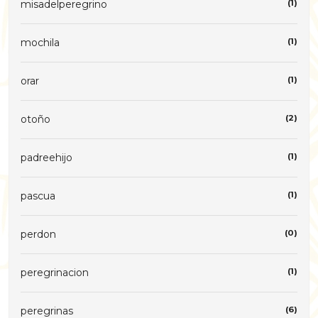
misadelperegrino
(1)
mochila
(1)
orar
(1)
otoño
(2)
padreehijo
(1)
pascua
(1)
perdon
(0)
peregrinacion
(1)
peregrinas
(6)