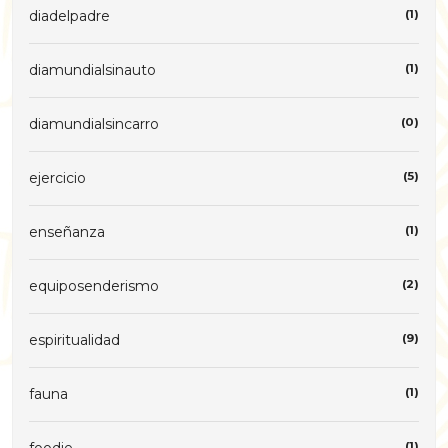
diadelpadre
(1)
diamundialsinauto
(1)
diamundialsincarro
(0)
ejercicio
(5)
enseñanza
(1)
equiposenderismo
(2)
espiritualidad
(9)
fauna
(1)
foodie
(1)