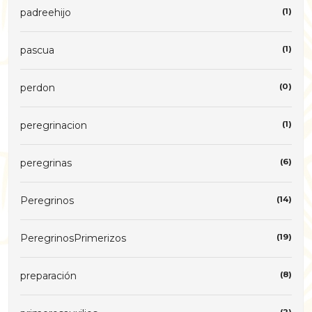
padreehijo
(1)
pascua
(1)
perdon
(0)
peregrinacion
(1)
peregrinas
(6)
Peregrinos
(14)
PeregrinosPrimerizos
(19)
preparación
(8)