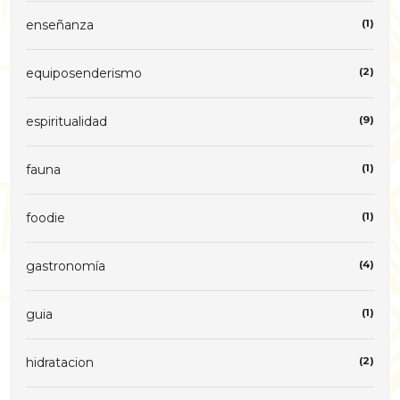
enseñanza
(1)
equiposenderismo
(2)
espiritualidad
(9)
fauna
(1)
foodie
(1)
gastronomía
(4)
guia
(1)
hidratacion
(2)