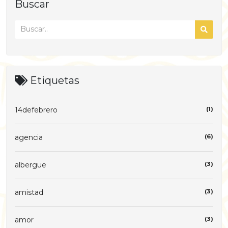
Buscar
Etiquetas
14defebrero
(1)
agencia
(6)
albergue
(3)
amistad
(3)
amor
(3)