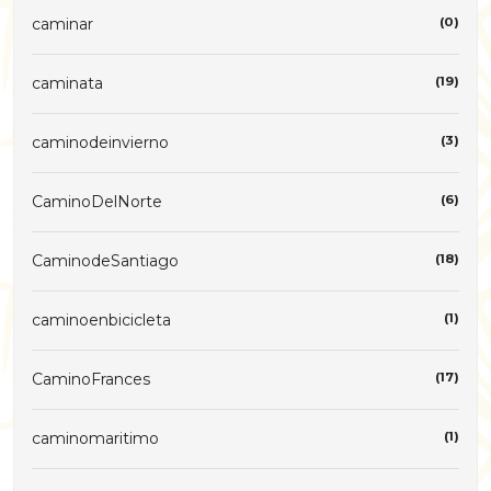
caminar
(0)
caminata
(19)
caminodeinvierno
(3)
CaminoDelNorte
(6)
CaminodeSantiago
(18)
caminoenbicicleta
(1)
CaminoFrances
(17)
caminomaritimo
(1)