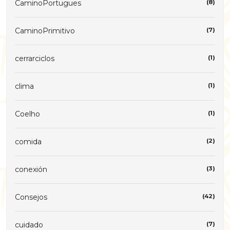
CaminoPortugues
(8)
CaminoPrimitivo
(7)
cerrarciclos
(1)
clima
(1)
Coelho
(1)
comida
(2)
conexión
(3)
Consejos
(42)
cuidado
(7)