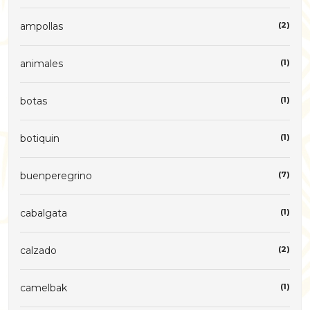
ampollas
(2)
animales
(1)
botas
(1)
botiquin
(1)
buenperegrino
(7)
cabalgata
(1)
calzado
(2)
camelbak
(1)