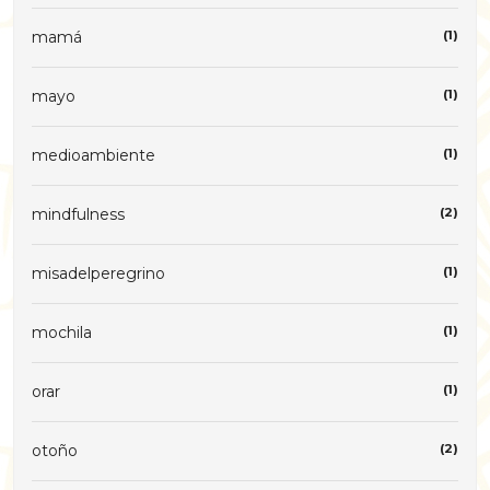
mamá
(1)
mayo
(1)
medioambiente
(1)
mindfulness
(2)
misadelperegrino
(1)
mochila
(1)
orar
(1)
otoño
(2)