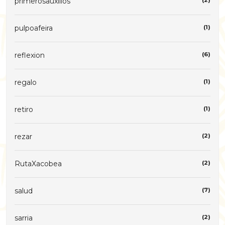
primerosauxilios
(2)
pulpoafeira
(1)
reflexion
(6)
regalo
(1)
retiro
(1)
rezar
(2)
RutaXacobea
(2)
salud
(7)
sarria
(2)