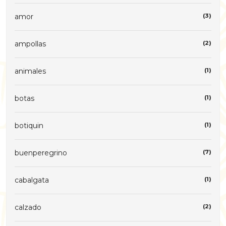
amor
(3)
ampollas
(2)
animales
(1)
botas
(1)
botiquin
(1)
buenperegrino
(7)
cabalgata
(1)
calzado
(2)