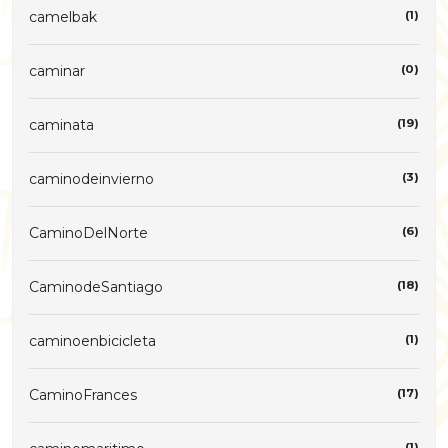
camelbak
(1)
caminar
(0)
caminata
(19)
caminodeinvierno
(3)
CaminoDelNorte
(6)
CaminodeSantiago
(18)
caminoenbicicleta
(1)
CaminoFrances
(17)
(1)