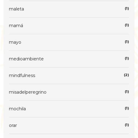
maleta
(1)
mamá
(1)
mayo
(1)
medioambiente
(1)
mindfulness
(2)
misadelperegrino
(1)
mochila
(1)
orar
(1)