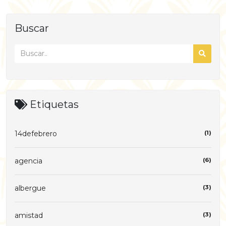
Buscar
Etiquetas
14defebrero
(1)
agencia
(6)
albergue
(3)
amistad
(3)