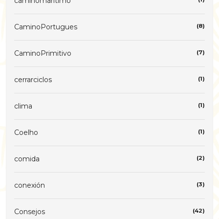
caminomaritimo
CaminoPortugues
(8)
CaminoPrimitivo
(7)
cerrarciclos
(1)
clima
(1)
Coelho
(1)
comida
(2)
conexión
(3)
Consejos
(42)