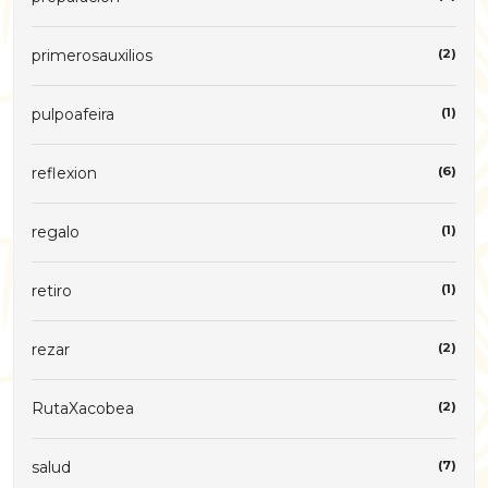
primerosauxilios
(2)
pulpoafeira
(1)
reflexion
(6)
regalo
(1)
retiro
(1)
rezar
(2)
RutaXacobea
(2)
salud
(7)