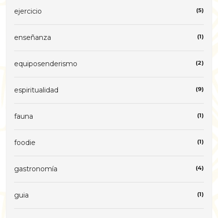
ejercicio
(5)
enseñanza
(1)
equiposenderismo
(2)
espiritualidad
(9)
fauna
(1)
foodie
(1)
gastronomía
(4)
guia
(1)