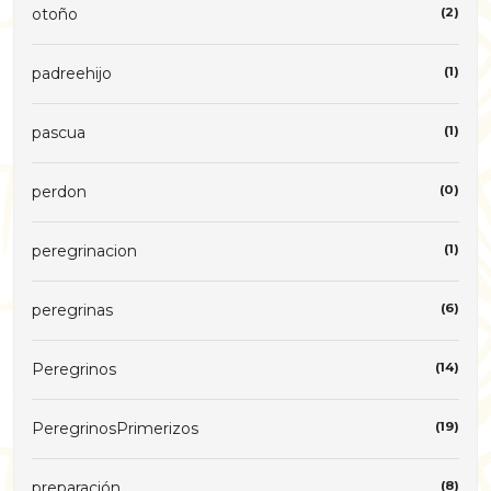
otoño
(2)
padreehijo
(1)
pascua
(1)
perdon
(0)
peregrinacion
(1)
peregrinas
(6)
Peregrinos
(14)
PeregrinosPrimerizos
(19)
preparación
(8)