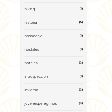
hiking
(1)
historia
(5)
hospedaje
(1)
hostales
(1)
hoteles
(2)
introspeccion
(1)
invierno
(2)
jovenesperegrinos
(3)