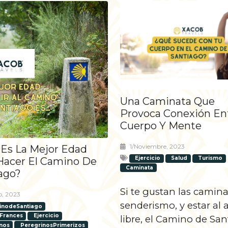
Una Caminata Que
Provoca Conexión En
Cuerpo Y Mente
1/noviembre, 2023
 Es La Mejor Edad
Ejercicio
Salud
Turismo
Hacer El Camino De
Caminata
ago?
Si te gustan las caminat
o, 2023
senderismo, y estar al a
inodeSantiago
Frances
Ejercicio
libre, el Camino de Sa
nos
PeregrinosPrimerizos