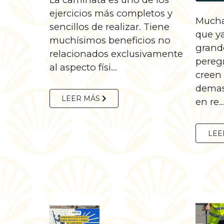
ejercicios más completos y
Mucha
sencillos de realizar. Tiene
que y
muchísimos beneficios no
grand
relacionados exclusivamente
pereg
al aspecto físi...
creen
demas
LEER MÁS
en re..
LEE