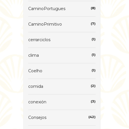
CaminoPortugues
(8)
CaminoPrimitivo
(7)
cerrarciclos
(1)
clima
(1)
Coelho
(1)
comida
(2)
conexión
(3)
Consejos
(42)