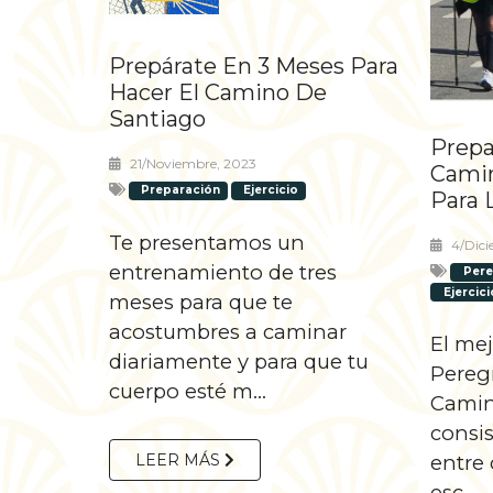
Prepárate En 3 Meses Para
Hacer El Camino De
Santiago
Prepa
21/noviembre, 2023
Camin
Preparación
Ejercicio
Para 
Te presentamos un
4/dic
entrenamiento de tres
Pere
Ejercici
meses para que te
acostumbres a caminar
El mej
diariamente y para que tu
Pereg
cuerpo esté m...
Camin
consi
LEER MÁS
entre 
esc...