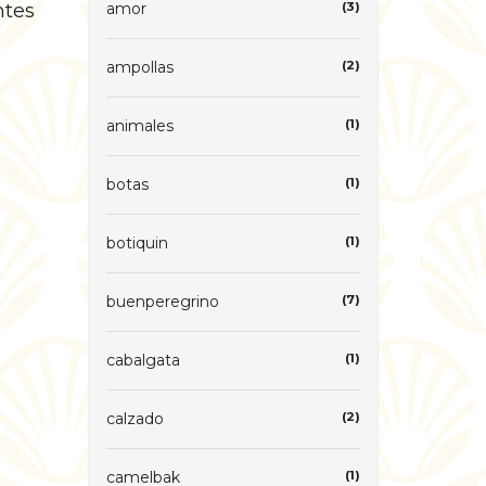
ntes
amor
(3)
ampollas
(2)
animales
(1)
botas
(1)
botiquin
(1)
buenperegrino
(7)
cabalgata
(1)
calzado
(2)
camelbak
(1)