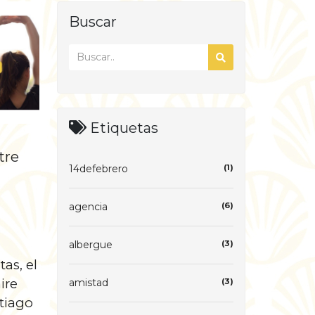
Buscar
Etiquetas
tre
14defebrero
(1)
agencia
(6)
albergue
(3)
as, el
ire
amistad
(3)
ntiago