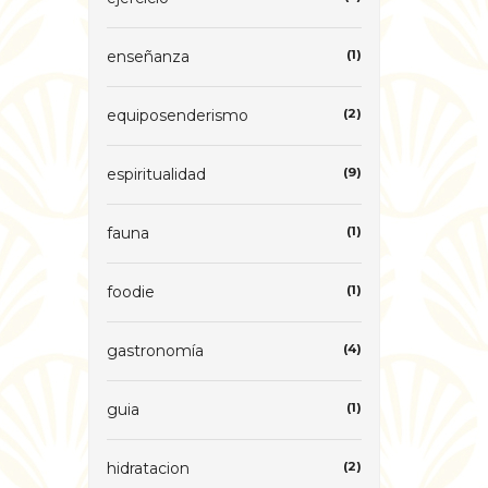
enseñanza
(1)
equiposenderismo
(2)
espiritualidad
(9)
fauna
(1)
foodie
(1)
gastronomía
(4)
guia
(1)
hidratacion
(2)