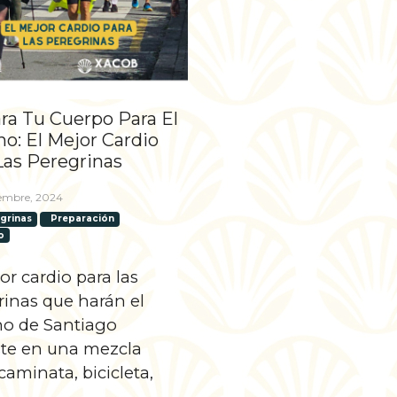
ra Tu Cuerpo Para El
o: El Mejor Cardio
Las Peregrinas
iembre, 2024
grinas
Preparación
o
or cardio para las
rinas que harán el
o de Santiago
ste en una mezcla
caminata, bicicleta,