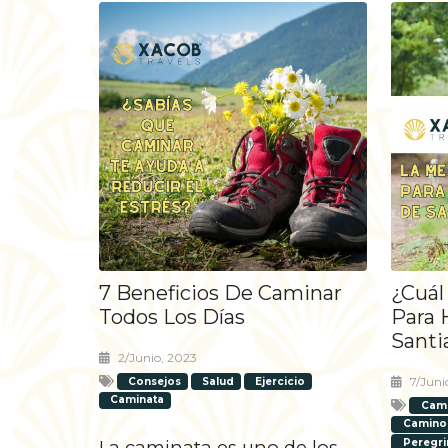
7 Beneficios De Caminar
¿Cuál
Todos Los Días
Para 
Santi
2/junio, 2023
7/juni
Consejos
Salud
Ejercicio
Caminata
Cam
Camino
La caminata es uno de los
Peregri