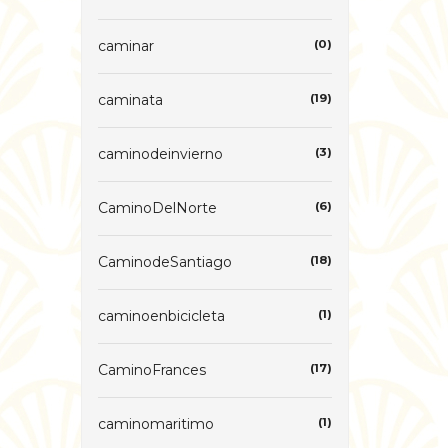
caminar
(0)
caminata
(19)
caminodeinvierno
(3)
CaminoDelNorte
(6)
CaminodeSantiago
(18)
caminoenbicicleta
(1)
CaminoFrances
(17)
caminomaritimo
(1)