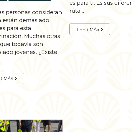
es para ti. Es sus difere
ruta...
s personas consideran
a están demasiado
es para esta
LEER MÁS
rinación. Muchas otras
 que todavía son
iado jóvenes. ¿Existe
.
R MÁS