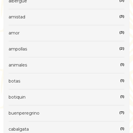
albergue
(3)
amistad
(3)
amor
(3)
ampollas
(2)
animales
(1)
botas
(1)
botiquin
(1)
buenperegrino
(7)
cabalgata
(1)