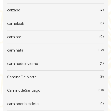
calzado
(2)
camelbak
(1)
caminar
(0)
caminata
(19)
caminodeinvierno
(3)
CaminoDelNorte
(6)
CaminodeSantiago
(18)
caminoenbicicleta
(1)