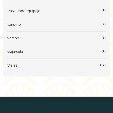
trasladodeequipaje
(2)
turismo
(2)
verano
(2)
viajarsola
(2)
Viajes
(17)