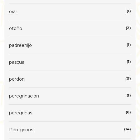
orar
(1)
otoño
(2)
padreehijo
(1)
pascua
(1)
perdon
(0)
peregrinacion
(1)
peregrinas
(6)
Peregrinos
(14)