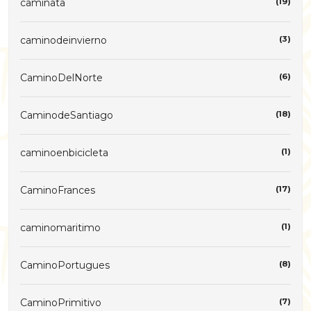
caminata
(19)
caminodeinvierno
(3)
CaminoDelNorte
(6)
CaminodeSantiago
(18)
caminoenbicicleta
(1)
CaminoFrances
(17)
caminomaritimo
(1)
CaminoPortugues
(8)
CaminoPrimitivo
(7)