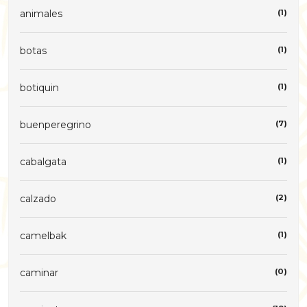
animales
(1)
botas
(1)
botiquin
(1)
buenperegrino
(7)
cabalgata
(1)
calzado
(2)
camelbak
(1)
caminar
(0)