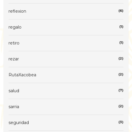
reflexion
(6)
regalo
(1)
retiro
(1)
rezar
(2)
RutaXacobea
(2)
salud
(7)
sarria
(2)
seguridad
(3)