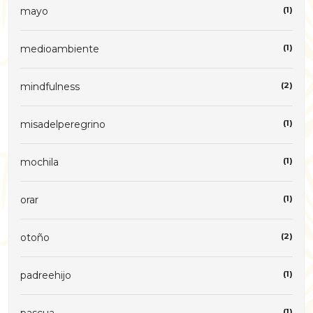
mayo
(1)
medioambiente
(1)
mindfulness
(2)
misadelperegrino
(1)
mochila
(1)
orar
(1)
otoño
(2)
padreehijo
(1)
(1)