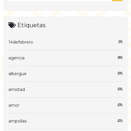
Etiquetas
14defebrero
(1)
agencia
(6)
albergue
(3)
amistad
(3)
amor
(3)
ampollas
(2)