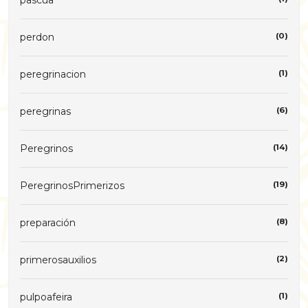
pascua
perdon
(0)
peregrinacion
(1)
peregrinas
(6)
Peregrinos
(14)
PeregrinosPrimerizos
(19)
preparación
(8)
primerosauxilios
(2)
pulpoafeira
(1)