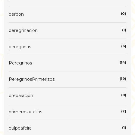
perdon
(0)
peregrinacion
(1)
peregrinas
(6)
Peregrinos
(14)
PeregrinosPrimerizos
(19)
preparación
(8)
primerosauxilios
(2)
pulpoafeira
(1)