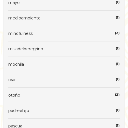
mayo
(1)
medioambiente
(1)
mindfulness
(2)
misadelperegrino
(1)
mochila
(1)
orar
(1)
otoño
(2)
padreehijo
(1)
pascua
(1)