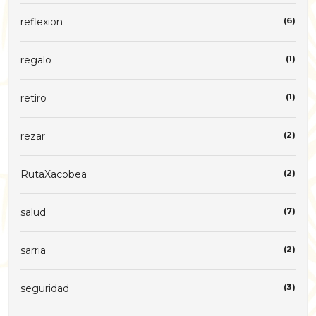
reflexion
(6)
regalo
(1)
retiro
(1)
rezar
(2)
RutaXacobea
(2)
salud
(7)
sarria
(2)
seguridad
(3)