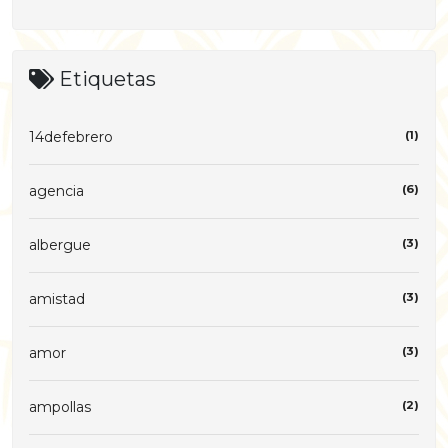
Etiquetas
14defebrero
(1)
agencia
(6)
albergue
(3)
amistad
(3)
amor
(3)
ampollas
(2)