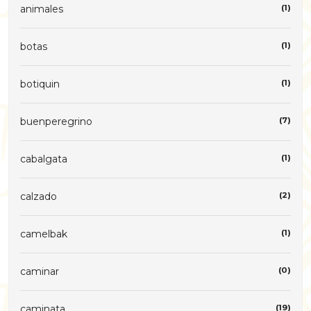
animales
(1)
botas
(1)
botiquin
(1)
buenperegrino
(7)
cabalgata
(1)
calzado
(2)
camelbak
(1)
caminar
(0)
caminata
(19)