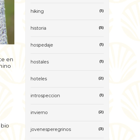
hiking
(1)
historia
(5)
hospedaje
(1)
te en
hostales
(1)
amino
hoteles
(2)
introspeccion
(1)
invierno
(2)
mbio
jovenesperegrinos
(3)