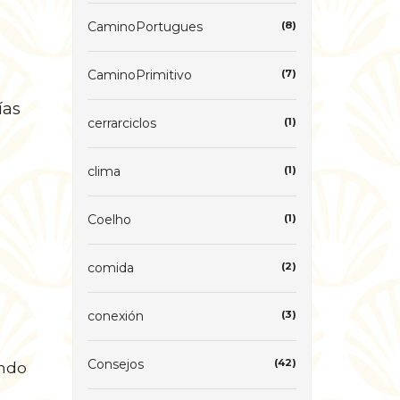
CaminoPortugues
(8)
CaminoPrimitivo
(7)
ías
cerrarciclos
(1)
clima
(1)
Coelho
(1)
comida
(2)
conexión
(3)
Consejos
(42)
ando