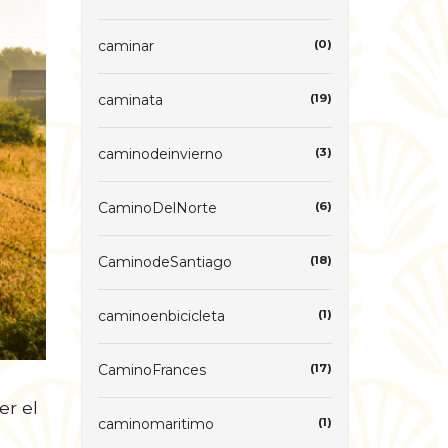
caminar
(0)
caminata
(19)
caminodeinvierno
(3)
CaminoDelNorte
(6)
CaminodeSantiago
(18)
caminoenbicicleta
(1)
CaminoFrances
(17)
er el
caminomaritimo
(1)