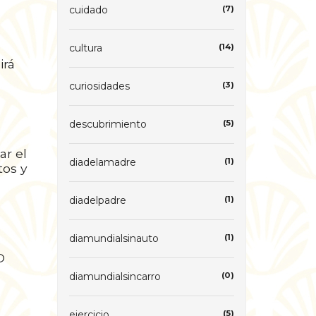
cuidado
(7)
cultura
(14)
irá
curiosidades
(3)
descubrimiento
(5)
ar el
diadelamadre
(1)
tos y
diadelpadre
(1)
diamundialsinauto
(1)
O
diamundialsincarro
(0)
ejercicio
(5)