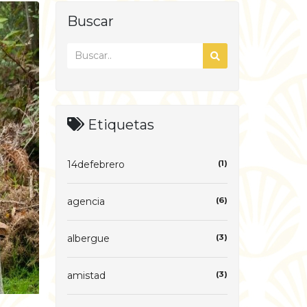
Buscar
Etiquetas
14defebrero
(1)
agencia
(6)
albergue
(3)
amistad
(3)