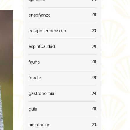
enseñanza
(1)
equiposenderismo
(2)
espiritualidad
(9)
fauna
(1)
foodie
(1)
gastronomía
(4)
guia
(1)
hidratacion
(2)