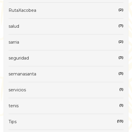
RutaXacobea
(2)
salud
(7)
sarria
(2)
seguridad
(3)
semanasanta
(3)
servicios
(1)
tenis
(1)
Tips
(13)