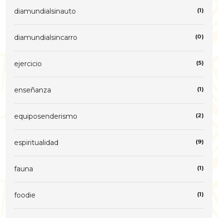
diamundialsinauto
(1)
diamundialsincarro
(0)
ejercicio
(5)
enseñanza
(1)
equiposenderismo
(2)
espiritualidad
(9)
fauna
(1)
foodie
(1)