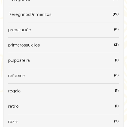
PeregrinosPrimerizos
(19)
preparación
(8)
primerosauxilios
(2)
pulpoafeira
(1)
reflexion
(6)
regalo
(1)
retiro
(1)
rezar
(2)