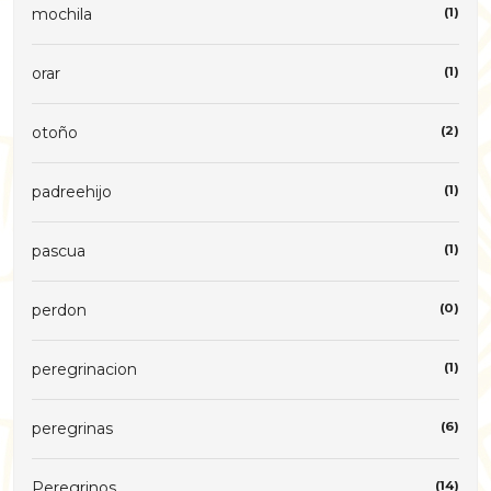
mochila
(1)
orar
(1)
otoño
(2)
padreehijo
(1)
pascua
(1)
perdon
(0)
peregrinacion
(1)
peregrinas
(6)
Peregrinos
(14)