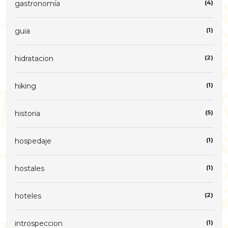
gastronomía
(4)
guia
(1)
hidratacion
(2)
hiking
(1)
historia
(5)
hospedaje
(1)
hostales
(1)
hoteles
(2)
introspeccion
(1)