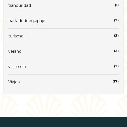
tranquilidad
(1)
trasladodeequipaje
(2)
turismo
(2)
verano
(2)
viajarsola
(2)
Viajes
(17)