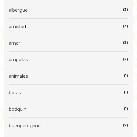
albergue
(3)
amistad
(3)
amor
(3)
ampollas
(2)
animales
(1)
botas
(1)
botiquin
(1)
buenperegrino
(7)