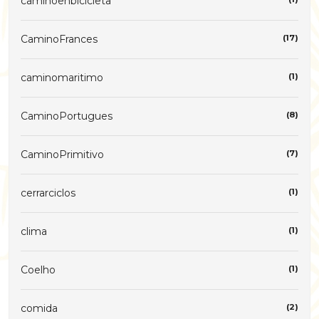
caminoenbicicleta
CaminoFrances
(17)
caminomaritimo
(1)
CaminoPortugues
(8)
CaminoPrimitivo
(7)
cerrarciclos
(1)
clima
(1)
Coelho
(1)
comida
(2)