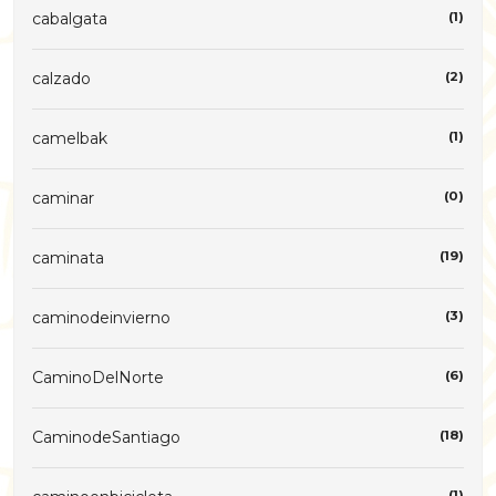
cabalgata
(1)
calzado
(2)
camelbak
(1)
caminar
(0)
caminata
(19)
caminodeinvierno
(3)
CaminoDelNorte
(6)
CaminodeSantiago
(18)
(1)